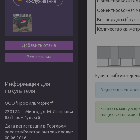
Ориентировочная ма
обслуживание
Ориентировочная ма
Вес поддона (брутто
Количество кв. мет
Добавить отзыв
Все отзывы
Купить гибкую черепи
Информация для
Осуществляем доста
покупателя
ООО "ПрофильМаркет"
Заказать мягкую кр
220124, г. Минск, ул. М. Лынькова
специалисты сами с 
85/6, пом.1, ком.6
Дата регистрации в Торговом
реестре/Реестре бытовых услуг:
08.06.2016