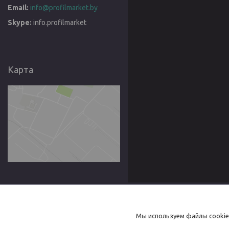
info@profilmarket.by
info.profilmarket
Карта
Товары
Товары и услуги
Мы используем файлы cookie