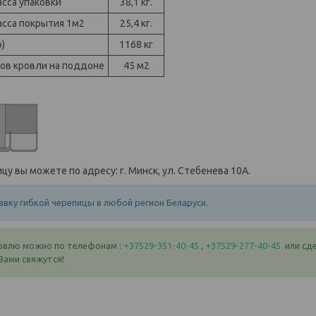
сса упаковки
38,1 кг.
сса покрытия 1м2
25,4 кг.
)
1168 кг
ров кровли на поддоне
45 м2
цу вы можете по адресу: г. Минск, ул. Стебенева 10А.
вку гибкой черепицы в любой регион Беларуси.
овлю можно по телефонам :
+37529-351-40-45
,
+37529-277-40-45
или сде
Вами свяжутся!