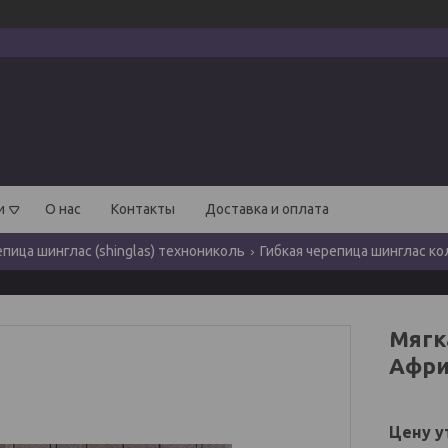
и
О нас
Контакты
Доставка и оплата
епица шинглас (shinglas) технониколь
Гибкая черепица шинглас к
Мягк
Афри
Цену у