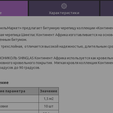
е
Характеристики
ильМаркет» предлагает битумную черепицу коллекции «Контине
ая черепица Шинглас Континент Африка изготавливается на основ
ленным битумом.
 трехслойная, отличается высокой надежностью, длительным ср
НОНИКОЛЬ SHINGLAS Континент Африка используется как кровельн
сновного кровельного покрытия. Мягкая кровля коллекция Континен
градусов до 90 градусов.
ение
ие параметра
Значение
1,5 м2
ковке
10 шт