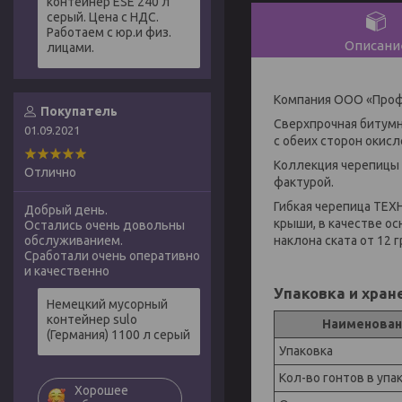
контейнер ESE 240 л
серый. Цена с НДС.
Работаем с юр.и физ.
Описани
лицами.
Компания ООО «Проф
Покупатель
Сверхпрочная битумн
01.09.2021
с обеих сторон окис
Коллекция черепицы
Отлично
фактурой.
Гибкая черепица ТЕХ
Добрый день.
крыши, в качестве о
Остались очень довольны
наклона ската от 12 
обслуживанием.
Сработали очень оперативно
и качественно
Упаковка и хран
Немецкий мусорный
контейнер sulo
Наименован
(Германия) 1100 л серый
Упаковка
Кол-во гонтов в упа
Хорошее