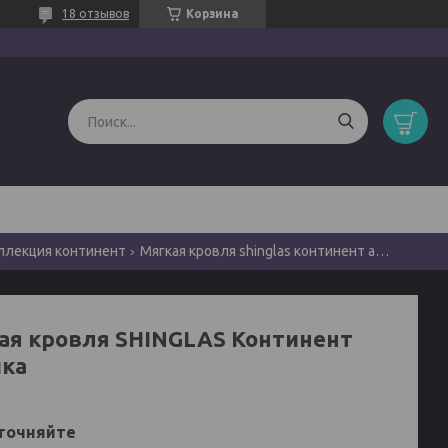
18 отзывов
Корзина
оллекция континент
Мягкая кровля shinglas континент африка
ая кровля SHINGLAS Континент
ка
точняйте