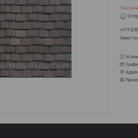
Под зака
Отпр
+375 (29
Заказ то
Услов
Графи
Адрес
Произ