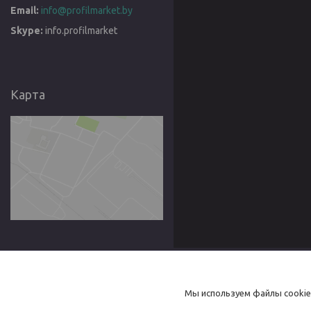
info@profilmarket.by
info.profilmarket
Карта
Товары
Товары и услуги
Мы используем файлы cookie