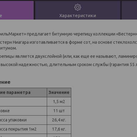
е
Характеристики
ильМаркет» предлагает битумную черепицу коллекции «Вестерн
терн Ниагара изготавливается в форме сот, на основе стеклохолс
битумом.
репицы является двухслойной (или, как еще ее называют, ламинир
 высокой надежностью, длительным сроком службы (гарантия 55 
ение
ие параметра
Значение
1,5 м2
ковке
11 шт
сса упаковки
26,4 кг.
сса покрытия 1м2
17,6 кг.