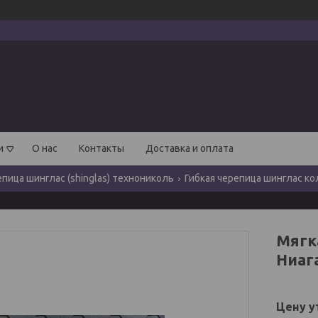
и
О нас
Контакты
Доставка и оплата
епица шинглас (shinglas) технониколь
Гибкая черепица шинглас к
Мягк
Ниаг
Цену у