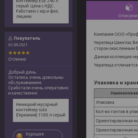
контейнер ESE 240 л
серый. Цена с НДС.
Работаем с юр.и физ.
Описани
лицами.
Компания ООО «Проф
Покупатель
Черепица Шинглас Вес
01.09.2021
сторон окисленным 
Данная коллекция че
Отлично
Черепица отличается
Добрый день.
Остались очень довольны
Упаковка и хран
обслуживанием.
Сработали очень оперативно
Наименован
и качественно
Упаковка
Немецкий мусорный
контейнер sulo
Кол-во гонтов в упа
(Германия) 1100 л серый
Ориентировочная ма
Ориентировочная ма
Хорошее