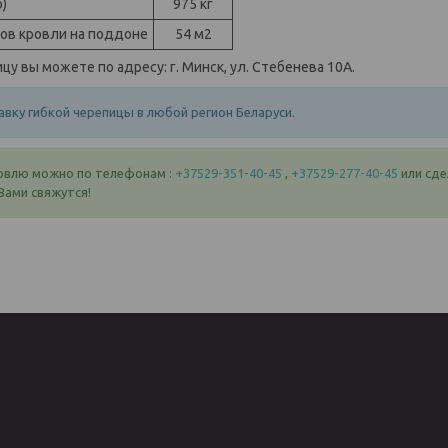
)
975 кг
ров кровли на поддоне
54 м2
цу вы можете по адресу: г. Минск, ул. Стебенева 10А.
вку гибкой черепицы в любой регион Беларуси.
овлю можно по телефонам :
+37529-351-40-45
,
+37529-277-40-45
или сде
Вами свяжутся!