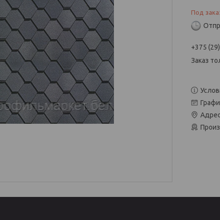
Под зака
Отпр
+375 (29
Заказ то
Услов
Графи
Адрес
Произ