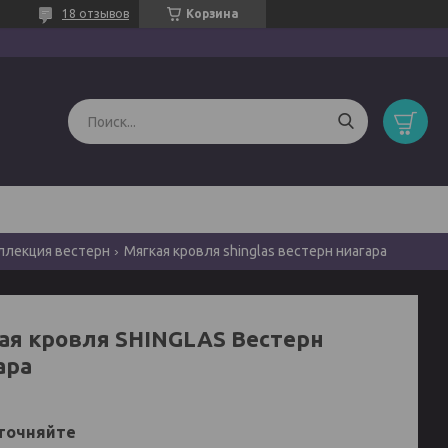
18 отзывов
Корзина
оллекция вестерн
Мягкая кровля shinglas вестерн ниагара
ая кровля SHINGLAS Вестерн
ара
точняйте