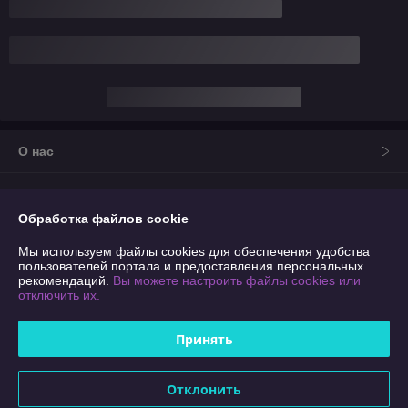
О нас
Контакты
Обработка файлов cookie
Доставка и оплата
Мы используем файлы cookies для обеспечения удобства
пользователей портала и предоставления персональных
График работы
рекомендаций.
Вы можете настроить файлы cookies или
отключить их.
Полная версия сайта
Принять
Политика обработки cookies
Отклонить
Сайт создан на платформе Deal.by