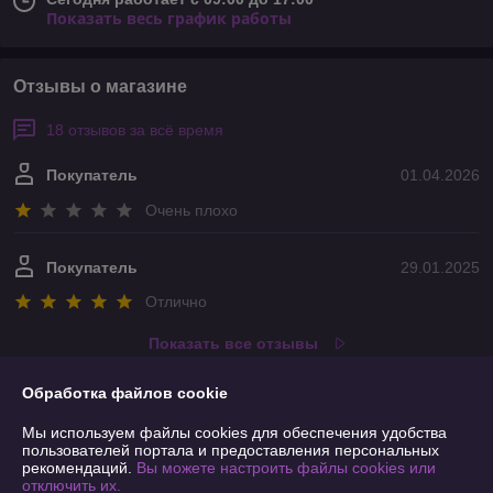
Показать весь график работы
Отзывы о магазине
18 отзывов за всё время
Покупатель
01.04.2026
Очень плохо
Покупатель
29.01.2025
Отлично
Показать все отзывы
Обработка файлов cookie
О нас
Мы используем файлы cookies для обеспечения удобства
пользователей портала и предоставления персональных
рекомендаций.
Вы можете настроить файлы cookies или
Контакты
отключить их.