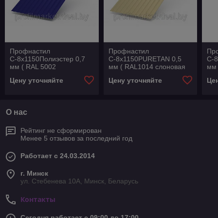
Профнастил
Профнастил
Пр
С-8х1150Полиэстер 0,7
С-8х1150PURETAN 0,5
С-
мм ( RAL 5002
мм ( RAL1014 слоновая
мм 
ультрамариново- синий)
кость)
вин
Цену уточняйте
Цену уточняйте
Це
О нас
Рейтинг не сформирован
Менее 5 отзывов за последний год
Работает с 24.03.2014
г. Минск
ул. Стебенева 10А, Минск, Беларусь
Контакты
Сегодня работает с 09:00 до 17:00