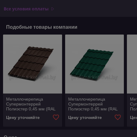
Все условия оплаты
Подобные товары компании
Металлочерепица
Металлочерепица
Ме
Супермонтеррей
Супермонтеррей
Су
Полиэстер 0,45 мм (RAL
Полиэстер 0,45 мм (RAL
Пол
8017 шоколад)
6005 зеленый лист)
RAL
Цену уточняйте
Цену уточняйте
Це
кор