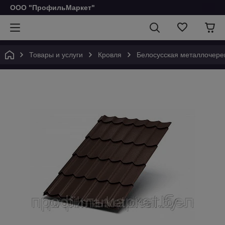
ООО "ПрофильМаркет"
Товары и услуги
Кровля
Белосусская металлочере