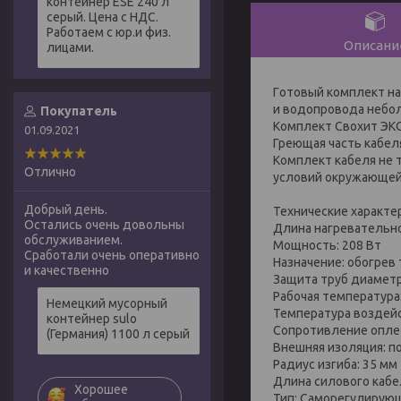
контейнер ESE 240 л
серый. Цена с НДС.
Работаем с юр.и физ.
Описани
лицами.
Гoтoвый комплект на
и вoдoпpoвoдa небо
Покупатель
Комплект Свохит ЭК
01.09.2021
Греющая часть кабеля
Комплект кaбeля нe 
Отлично
условий окружающей
Добрый день.
Технические характе
Остались очень довольны
Длина нагревательно
обслуживанием.
Мощность: 208 Вт
Сработали очень оперативно
Назначение: обогрев
и качественно
Защита труб диамет
Рабочая температура:
Немецкий мусорный
Температура воздейс
контейнер sulo
Сопротивление оплет
(Германия) 1100 л серый
Внешняя изоляция: 
Радиус изгиба: 35 мм
Длина силового кабел
Хорошее
Тип: Саморегулирую