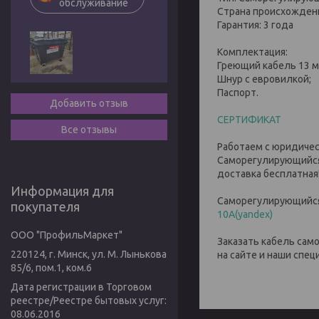
обслуживание
Страна происхождени
Гарантия: 3 года
Комплектация:
Греющий кабель 13 м
Шнур с евровилкой;
Паспорт.
Добавить отзыв
СЕРТИФИКАТ
Все отзывы
Работаем с юридичес
Саморегулирующийся 
доставка бесплатна
Информация для
Саморегулирующийся
покупателя
10А
(yandex)
ООО "ПрофильМаркет"
Заказать кабель са
220124, г. Минск, ул. М. Лынькова
на сайте и наши спец
85/6, пом.1, ком.6
Дата регистрации в Торговом
реестре/Реестре бытовых услуг:
08.06.2016