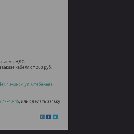
отаем с НДС.
заказе кабеля от 200 руб.
le)
,
г. Минск, ул. Стебенева
277-40-45
, или сделать заявку