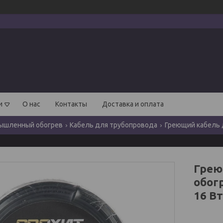
и
О нас
Контакты
Доставка и оплата
ышленный обогрев
Кабель для трубопровода
Греющий кабель д
Грею
обог
16 Вт