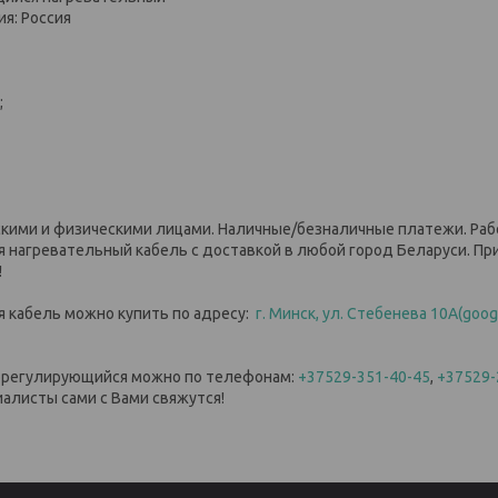
я: Россия
;
кими и физическими лицами. Наличные/безналичные платежи. Раб
нагревательный кабель с доставкой в любой город Беларуси. При 
я!
 кабель можно купить по адресу:
г. Минск, ул. Стебенева 10А
(goog
морегулирующийся можно по телефонам:
+37529-351-40-45
,
+37529-
иалисты сами с Вами свяжутся!