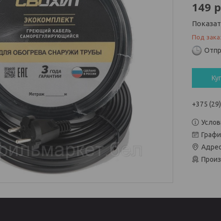
149
р
Показа
Под зака
Отпр
Ку
+375 (29
Услов
Графи
Адрес
Произ