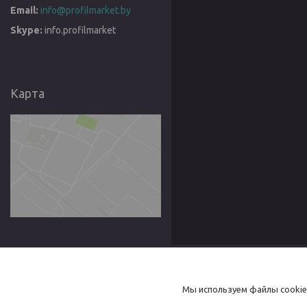
info@profilmarket.by
info.profilmarket
Карта
Товары
Товары и услуги
Мы используем файлы cookie