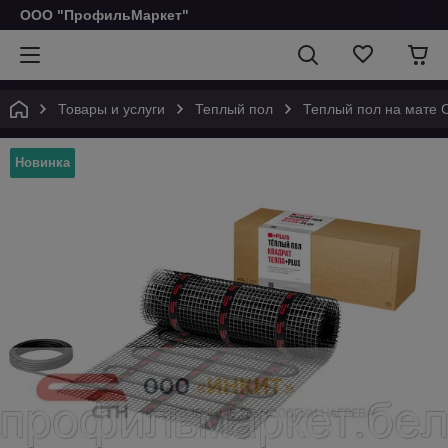
ООО "ПрофильМаркет"
Товары и услуги
Теплый пол
Теплый пол на мате 
Новинка