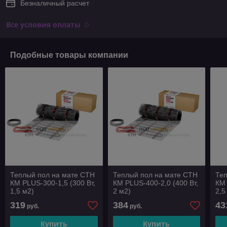
Безналичный расчет
Все условия оплаты
Подобные товары компании
Теплый пол на мате СТН
Теплый пол на мате СТН
Те
КМ PLUS-300-1,5 (300 Вт,
КМ PLUS-400-2,0 (400 Вт,
КМ 
1,5 м2)
2 м2)
2,5
319
384
43
руб.
руб.
Купить
Купить