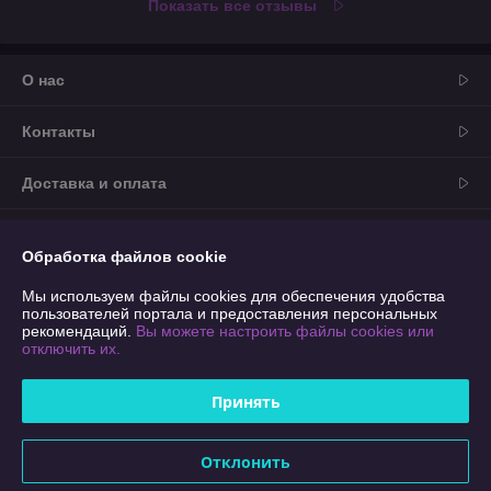
Показать все отзывы
О нас
Контакты
Доставка и оплата
График работы
Обработка файлов cookie
Полная версия сайта
Мы используем файлы cookies для обеспечения удобства
пользователей портала и предоставления персональных
рекомендаций.
Вы можете настроить файлы cookies или
Политика обработки cookies
отключить их.
Сайт создан на платформе Deal.by
Принять
Информация для покупателя
Отклонить
Юридическое лицо:
ООО "ПрофильМаркет"