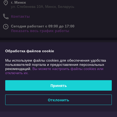
г. Минск
ул. Стебенева 10А, Минск, Беларусь
Контакты
Сегодня работает с 09:00 до 17:00
Показать весь график работы
Отзывы о магазине
Обработка файлов cookie
18 отзывов за всё время
Мы используем файлы cookies для обеспечения удобства
пользователей портала и предоставления персональных
Покупатель
01.04.2026
рекомендаций.
Вы можете настроить файлы cookies или
отключить их.
Очень плохо
Принять
Покупатель
29.01.2025
Отлично
Отклонить
Показать все отзывы