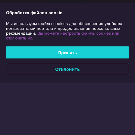
Обработка файлов cookie
О нас
Мы используем файлы cookies для обеспечения удобства
пользователей портала и предоставления персональных
рекомендаций.
Вы можете настроить файлы cookies или
Контакты
отключить их.
Доставка и оплата
Принять
График работы
Отклонить
Полная версия сайта
Политика обработки cookies
Сайт создан на платформе Deal.by
Информация для покупателя
Юридическое лицо:
ООО "ПрофильМаркет"
220124, г. Минск, ул. М. Лынькова 85/6, пом.1, ком.6