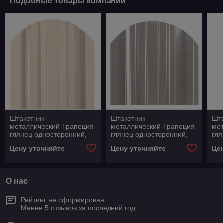
Подобные товары компании
Штакетник
Штакетник
Шт
металлический Трапеция
металлический Трапеция
ме
глянец односторонний,
глянец односторонний,
гля
RAL 1015
RAL 7004
RA
Цену уточняйте
Цену уточняйте
Це
О нас
Рейтинг не сформирован
Менее 5 отзывов за последний год