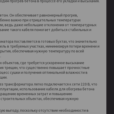
одим прогрев бетона в процессе его укладки и высыхания.
бетон. Он обеспечивает равномерный прогрев,
обенно важно при отрицательных температурах
ии, ведь даже небольшие отклонения от температурных
вание такого кабеля помогает добиться стабильных и
рматора поставляется в готовых бухтах, что значительно
ель в требуемых участках, минимизируя потери времени и
крытия, обеспечивая нужную температуру по всей
.
х объектов, где требуется ускоренное высыхание
ния трещин, что существенно повышает прочностные
оцесс сушки и получения оптимальной влажности в
кции.
ез трансформатора легко подключается к сети 220 В, что
плуатации, использование кабеля для обогрева бетона
окращению временных затрат и повышению
х строительных объектах, обеспечивая нужную
кую выгоду, поскольку отсутствие необходимости в