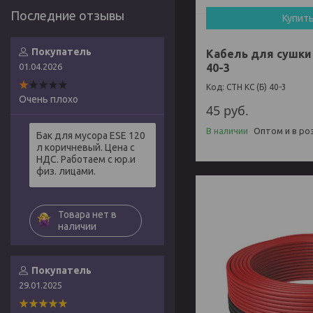
Купит
Покупатель
Кабель для сушки 
01.04.2026
40-3
СТН КС (Б) 40-3
Очень плохо
45
руб.
В наличии
Оптом и в ро
Бак для мусора ESE 120
л коричневый. Цена с
НДС. Работаем с юр.и
физ. лицами.
Товара нет в
наличии
Покупатель
29.01.2025