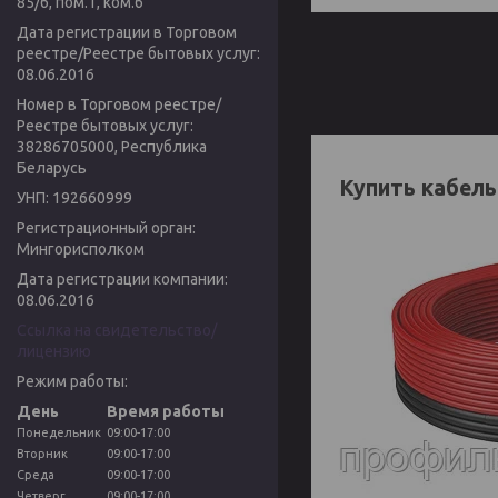
85/6, пом.1, ком.6
Дата регистрации в Торговом
реестре/Реестре бытовых услуг:
08.06.2016
Номер в Торговом реестре/
Реестре бытовых услуг:
38286705000, Республика
Беларусь
Купить кабель
УНП: 192660999
Регистрационный орган:
Мингорисполком
Дата регистрации компании:
08.06.2016
Ссылка на свидетельство/
лицензию
Режим работы:
День
Время работы
Понедельник
09:00-17:00
Вторник
09:00-17:00
Среда
09:00-17:00
Четверг
09:00-17:00