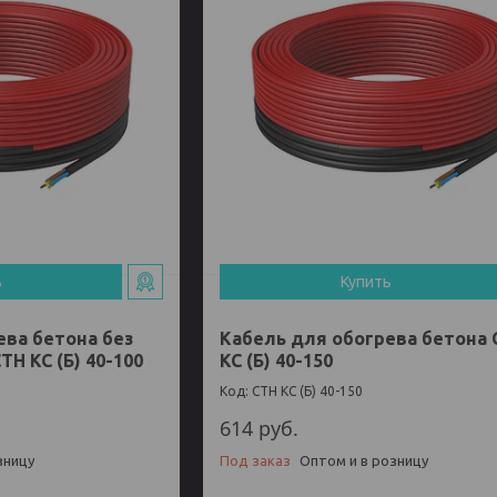
ь
Купить
ева бетона без
Кабель для обогрева бетона 
Н КС (Б) 40-100
КС (Б) 40-150
СТН КС (Б) 40-150
614
руб.
зницу
Под заказ
Оптом и в розницу