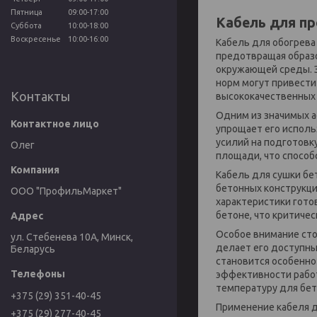
Пятница
09:00-17:00
Кабель для пр
Суббота
10:00-18:00
Воскресенье
10:00-16:00
Кабель для обогрева
предотвращая образо
окружающей среды. Э
норм могут привести
Контакты
высококачественных 
Одним из значимых ас
упрощает его исполь
усилий на подготовк
Олег
площади, что способ
Кабель для сушки бе
бетонных конструкци
ООО "ПрофильМаркет"
характеристики гото
бетоне, что критиче
Особое внимание сто
ул. Стебенева 10А, Минск,
делает его доступны
Беларусь
становится особенно
эффективности работ
температуру для бет
+375 (29) 351-40-45
Применение кабеля д
+375 (29) 277-40-45