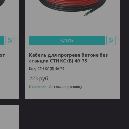
Купить
от
Кабель для прогрева бетона без
станции СТН КС (Б) 40-75
СТН КС (Б) 40-75
223
руб.
В наличии
Оптом и в розницу