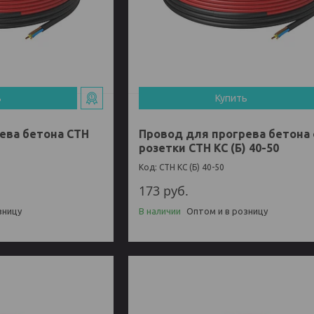
ь
Купить
ева бетона СТН
Провод для прогрева бетона 
розетки СТН КС (Б) 40-50
СТН КС (Б) 40-50
173
руб.
зницу
В наличии
Оптом и в розницу