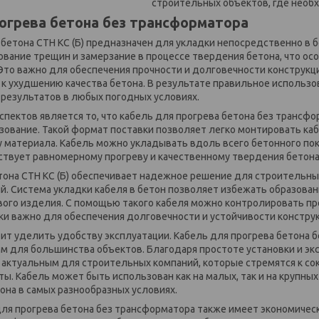
строительных объектов, где необх
огрева бетона без трансформатора
 бетона СТН КС (Б) предназначен для укладки непосредственно в 
вание трещин и замерзание в процессе твердения бетона, что ос
то важно для обеспечения прочности и долговечности конструкц
 к ухудшению качества бетона. В результате правильное использо
результатов в любых погодных условиях.
пектов является то, что кабель для прогрева бетона без трансфо
зование. Такой формат поставки позволяет легко монтировать каб
у материала. Кабель можно укладывать вдоль всего бетонного по
ствует равномерному прогреву и качественному твердения бетона
тона СТН КС (Б) обеспечивает надежное решение для строительны
й. Система укладки кабеля в бетон позволяет избежать образова
вого изделия. С помощью такого кабеля можно контролировать пр
ски важно для обеспечения долговечности и устойчивости констру
ит уделить удобству эксплуатации. Кабель для прогрева бетона б
м для большинства объектов. Благодаря простоте установки и экс
 актуальным для строительных компаний, которые стремятся к с
ы. Кабель может быть использован как на малых, так и на крупны
она в самых разнообразных условиях.
ля прогрева бетона без трансформатора также имеет экономичес