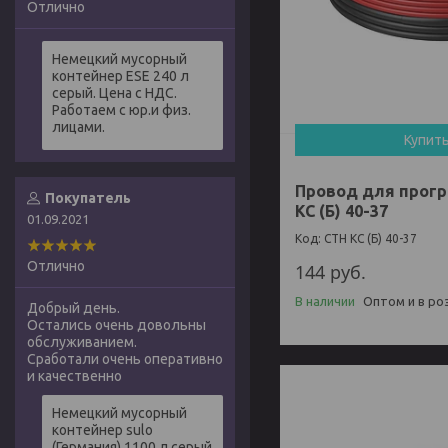
Отлично
Немецкий мусорный
контейнер ESE 240 л
серый. Цена с НДС.
Работаем с юр.и физ.
лицами.
Купит
Провод для прогр
Покупатель
КС (Б) 40-37
01.09.2021
СТН КС (Б) 40-37
Отлично
144
руб.
В наличии
Оптом и в ро
Добрый день.
Остались очень довольны
обслуживанием.
Сработали очень оперативно
и качественно
Немецкий мусорный
контейнер sulo
(Германия) 1100 л серый