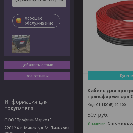
Хорошее
обслуживание
Добавить отзыв
Купит
Все отзывы
Кабель для прогр
трансформатора СТ
Информация для
СТН КС (Б) 40-100
покупателя
307
руб.
ООО "ПрофильМаркет"
В наличии
Оптом и в ро
220124, г. Минск, ул. М. Лынькова