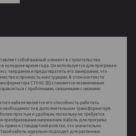
ставляет собой важный элемент в строительстве,
 в холодное время года. Он используется для прогрева и
цесс твердения и предотвратить его замерзание, что
чество и прочность конструкции. В этом контексте
рансформатора СТН КС (Б) становится незаменимым
справляться с проблемами, связанными с низкими
того кабеля является его способность работать
без необходимости в дополнительном трансформаторе.
более простым и удобным, поскольку не требуется
 преобразования напряжения. Кабель для прогрева
ь прямо к стандартной розетке, что значительно
 Такой кабель идеально подходит для различных